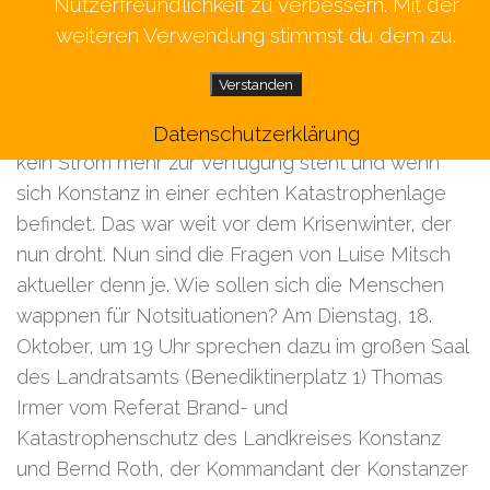
Nutzerfreundlichkeit zu verbessern. Mit der
Von Claudia Rindt
weiteren Verwendung stimmst du dem zu.
Kreis Konstanz
– Luise Mitsch, die Vorsitzende des
Verstanden
Altenhilfevereins in Konstanz, wollte wissen, was
passiert, wenn was passiert, wenn zum Beispiel
Datenschutzerklärung
kein Strom mehr zur Verfügung steht und wenn
sich Konstanz in einer echten Katastrophenlage
befindet. Das war weit vor dem Krisenwinter, der
nun droht. Nun sind die Fragen von Luise Mitsch
aktueller denn je. Wie sollen sich die Menschen
wappnen für Notsituationen? Am Dienstag, 18.
Oktober, um 19 Uhr sprechen dazu im großen Saal
des Landratsamts (Benediktinerplatz 1) Thomas
Irmer vom Referat Brand- und
Katastrophenschutz des Landkreises Konstanz
und Bernd Roth, der Kommandant der Konstanzer