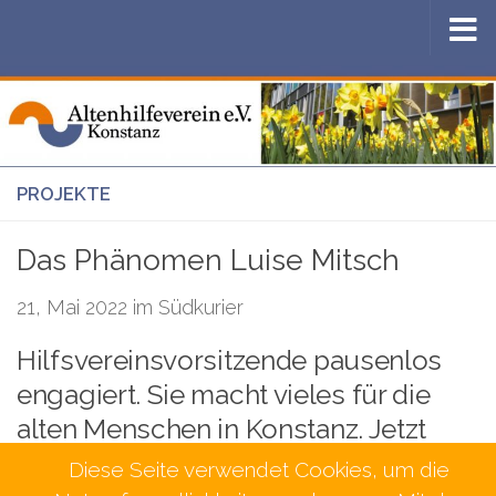
Zum Inhalt springen
PROJEKTE
Das Phänomen Luise Mitsch
21, Mai 2022 im Südkurier
Hilfsvereinsvorsitzende pausenlos
engagiert. Sie macht vieles für die
alten Menschen in Konstanz. Jetzt
Aktion für Flüchtlinge aus der
Diese Seite verwendet Cookies, um die