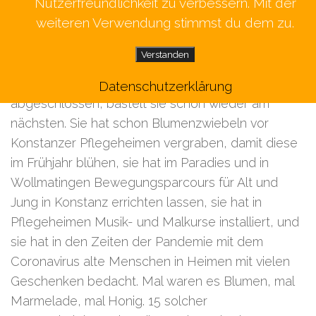
Ukraine
Nutzerfreundlichkeit zu verbessern. Mit der
weiteren Verwendung stimmst du dem zu.
Von Claudia Rindt
Verstanden
Konstanz
– Luise Mitsch schafft Wohltätigkeit am
laufenden Band. Kaum ist das eine Projekt
Datenschutzerklärung
abgeschlossen, bastelt sie schon wieder am
nächsten. Sie hat schon Blumenzwiebeln vor
Konstanzer Pflegeheimen vergraben, damit diese
im Frühjahr blühen, sie hat im Paradies und in
Wollmatingen Bewegungsparcours für Alt und
Jung in Konstanz errichten lassen, sie hat in
Pflegeheimen Musik- und Malkurse installiert, und
sie hat in den Zeiten der Pandemie mit dem
Coronavirus alte Menschen in Heimen mit vielen
Geschenken bedacht. Mal waren es Blumen, mal
Marmelade, mal Honig. 15 solcher