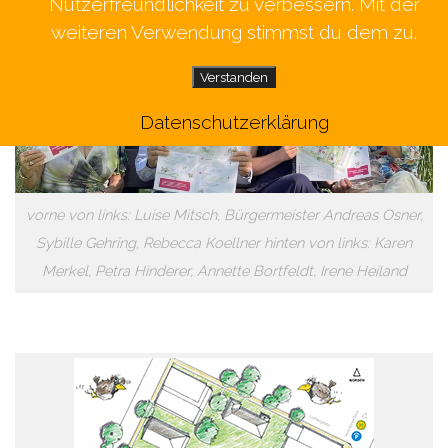
Nutzerfreundlichkeit zu verbessern. Mit der
weiteren Verwendung stimmst du dem zu.
Verstanden
Datenschutzerklärung
vorne von links: Luise Mitsch, Bürgermeister Andreas Osner,
Sybille Gehring, Rebecca Koellner hinten von links: Karen
Merkel, Petra Hinderer, Annette Bortfeldt, Irene Heiland