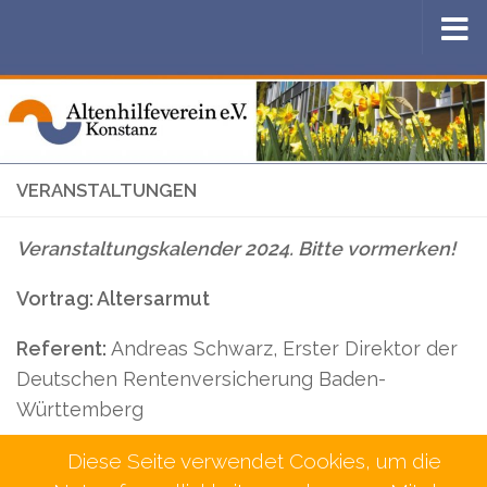
Zum Inhalt springen
VERANSTALTUNGEN
Veranstaltungskalender 2024. Bitte vormerken!
Vortrag: Altersarmut
Referent:
Andreas Schwarz, Erster Direktor der
Deutschen Rentenversicherung Baden-
Württemberg
Datum:
Dienstag 17.09.2024 um 19 Uhr im großen
Diese Seite verwendet Cookies, um die