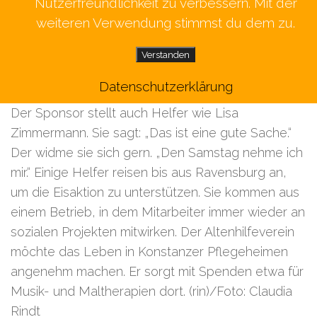
Nutzerfreundlichkeit zu verbessern. Mit der
3500 Euro an die Bewohnerinnen und Bewohner
weiteren Verwendung stimmst du dem zu.
der Konstanzer Pflegeheime. Warum Eis? Es sei
ein Genuss und zaubere ein Lächeln aufs Gesicht,
Verstanden
sagt Luise Mitsch. Von früheren Aktionen weiß sie,
Datenschutzerklärung
dass Eis bei Senioren besonders gut ankommt.
Der Sponsor stellt auch Helfer wie Lisa
Zimmermann. Sie sagt: „Das ist eine gute Sache.“
Der widme sie sich gern. „Den Samstag nehme ich
mir.“ Einige Helfer reisen bis aus Ravensburg an,
um die Eisaktion zu unterstützen. Sie kommen aus
einem Betrieb, in dem Mitarbeiter immer wieder an
sozialen Projekten mitwirken. Der Altenhilfeverein
möchte das Leben in Konstanzer Pflegeheimen
angenehm machen. Er sorgt mit Spenden etwa für
Musik- und Maltherapien dort. (rin)/Foto: Claudia
Rindt